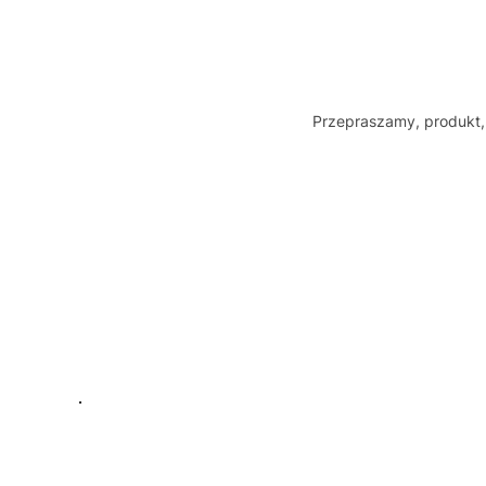
Przepraszamy, produkt, 
Linki w stopce
.