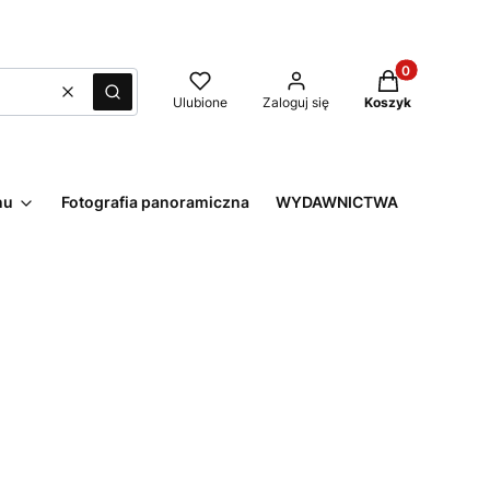
Produkty w kos
Wyczyść
Szukaj
Ulubione
Zaloguj się
Koszyk
nu
Fotografia panoramiczna
WYDAWNICTWA