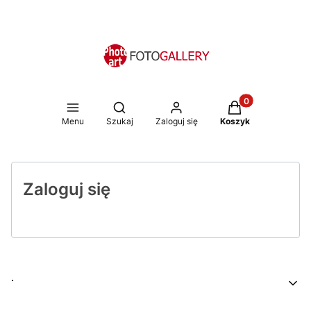
Produkty w koszy
Otwórz wyszukiwarkę
Menu
Szukaj
Zaloguj się
Koszyk
Zaloguj się
Linki w stopce
.