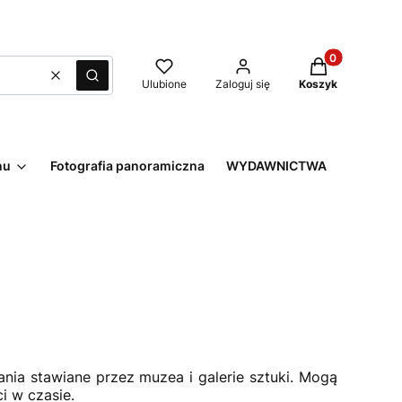
Produkty w kos
Wyczyść
Szukaj
Ulubione
Zaloguj się
Koszyk
nu
Fotografia panoramiczna
WYDAWNICTWA
nia stawiane przez muzea i galerie sztuki. Mogą
ci w czasie.