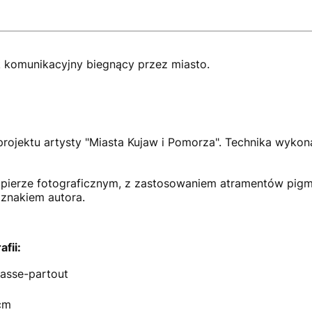
ak komunikacyjny biegnący przez miasto.
rojektu artysty "Miasta Kujaw i Pomorza". Technika wykonan
papierze fotograficznym, z zastosowaniem atramentów pi
 znakiem autora.
fii:
asse-partout
cm