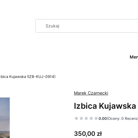
Me
zbica Kujawska (IZB-KUJ-0914)
Marek Czarnecki
Izbica Kujawska
0.00
(Oceny: 0 Recenzj
Cena
350,00 zł