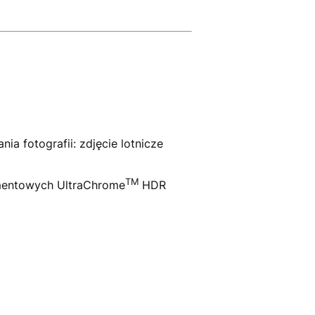
ia fotografii: zdjęcie lotnicze
TM
gmentowych UltraChrome
HDR