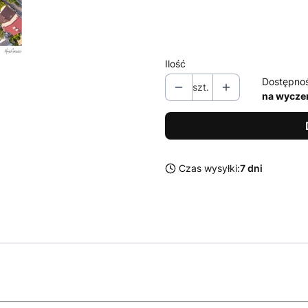
61 x 150 cm
(+330,00 zł)
bez ramy
Ilość
Dostępno
szt.
na wycze
Czas wysyłki:
7 dni