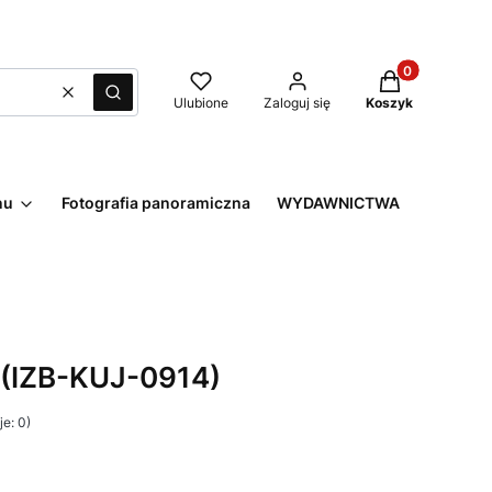
Produkty w kos
Wyczyść
Szukaj
Ulubione
Zaloguj się
Koszyk
nu
Fotografia panoramiczna
WYDAWNICTWA
 (IZB-KUJ-0914)
e: 0)