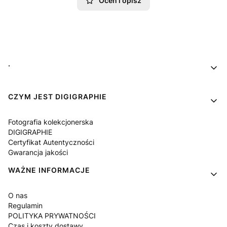
Oceń i opisz
Linki w stopce
.
CZYM JEST DIGIGRAPHIE
Fotografia kolekcjonerska
DIGIGRAPHIE
Certyfikat Autentyczności
Gwarancja jakości
WAŻNE INFORMACJE
O nas
Regulamin
POLITYKA PRYWATNOŚCI
Czas i koszty dostawy