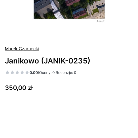
Marek Czarnecki
Janikowo (JANIK-0235)
0.00
(Oceny: 0 Recenzje: 0)
Cena
350,00 zł
Wybierz wariant produktu:
Poszczególne warianty mogą różnić się ceną
*
Wybierz format
15 x 37 cm