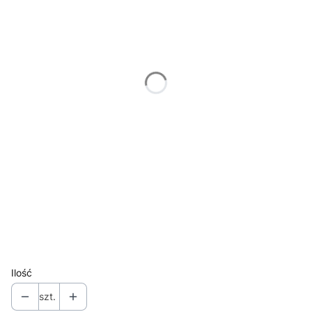
30.5 x 75 cm
(+220,00 zł)
43 x 106 cm
(+480,00 zł)
61 x 150 cm
(+1 130,00 zł)
Wybierz ramę do formatu zdjęcia
Opcjonalne
Nie wybieram
15 x 37 cm
(+100,00 zł)
30.5 x 75 cm
(+180,00 zł)
43 x 106 cm
(+230,00 zł)
61 x 150 cm
(+330,00 zł)
bez ramy
Ilość
szt.