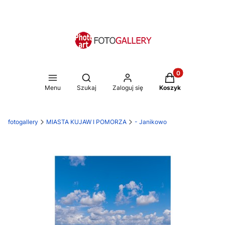
Produkty w koszy
Otwórz wyszukiwarkę
Menu
Szukaj
Zaloguj się
Koszyk
fotogallery
MIASTA KUJAW I POMORZA
- Janikowo