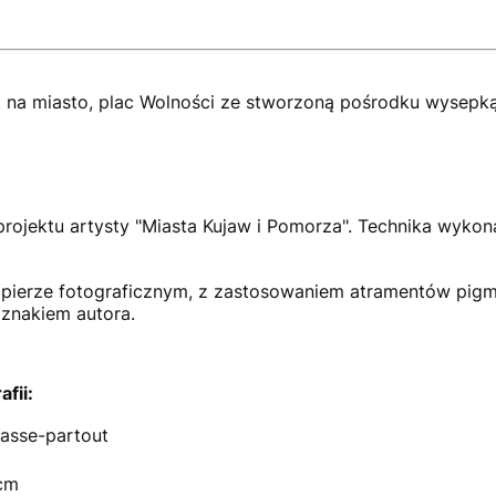
k na miasto, plac Wolności ze stworzoną pośrodku wysepką
rojektu artysty "Miasta Kujaw i Pomorza". Technika wykonan
papierze fotograficznym, z zastosowaniem atramentów pi
 znakiem autora.
fii:
asse-partout
cm