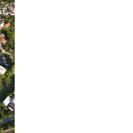
Wybierz wariant produktu:
Poszczególne warianty mogą ró
*
Wybierz format
15 x 32 cm
30.5 x 64 cm
(+190,00 zł)
43 x 91 cm
(+440,00 zł)
61 x 129 cm
(+1 090,00 zł)
Wybierz ramę do formatu zdjęc
Nie wybieram
15 x 32 cm
(+100,00 zł)
30.5 x 64 cm
(+180,00 zł)
43 x 91 cm
(+230,00 zł)