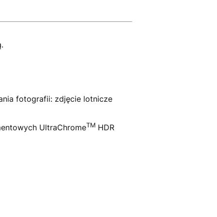
.
ia fotografii: zdjęcie lotnicze
TM
gmentowych UltraChrome
HDR