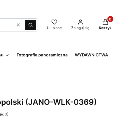
Produkty w kos
Wyczyść
Szukaj
Ulubione
Zaloguj się
Koszyk
nu
Fotografia panoramiczna
WYDAWNICTWA
opolski (JANO-WLK-0369)
e: 0)