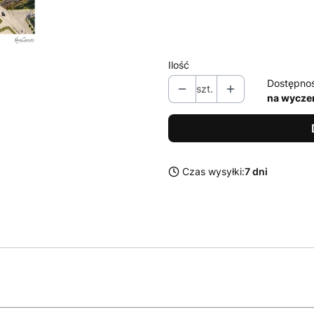
61 x 129 cm
(+330,00 zł)
bez ramy
Ilość
Dostępno
szt.
na wycze
Czas wysyłki:
7 dni