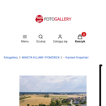
Produkty w koszy
Otwórz wyszukiwarkę
Menu
Szukaj
Zaloguj się
Koszyk
fotogallery
MIASTA KUJAW I POMORZA
- Kamień Krajeński