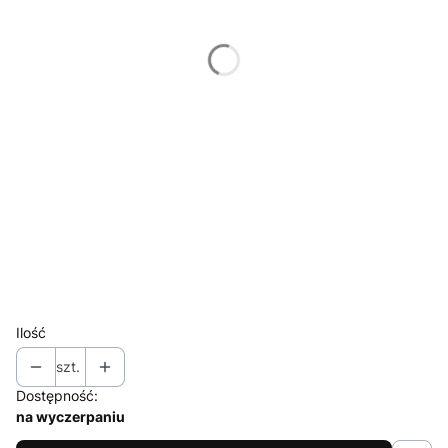
43 x 79 cm
(+420,00 zł)
61 x 112 cm
(+980,00 zł)
Wybierz ramę do formatu zdjęcia
Opcjonalne
Nie wybieram
15 x 27 cm
(+100,00 zł)
30.5 x 56 cm
(+180,00 zł)
43 x 79 cm
(+210,00 zł)
61 x 112 cm
(+330,00 zł)
bez ramy
Ilość
szt.
Dostępność:
na wyczerpaniu