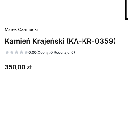
Marek Czarnecki
Kamień Krajeński (KA-KR-0359)
0.00
(Oceny: 0 Recenzje: 0)
Cena
350,00 zł
Wybierz wariant produktu:
Poszczególne warianty mogą różnić się ceną
*
Wybierz format
15 x 27 cm
30.5 x 56 cm
(+200,00 zł)