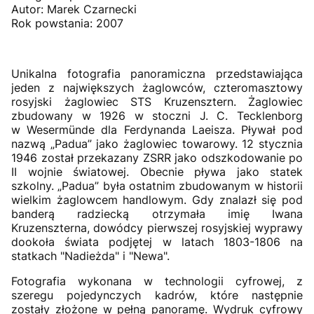
Autor: Marek Czarnecki
Rok powstania: 2007
Unikalna fotografia panoramiczna przedstawiająca
jeden z największych żaglowców, czteromasztowy
rosyjski żaglowiec STS Kruzensztern. Żaglowiec
zbudowany w 1926 w stoczni J. C. Tecklenborg
w Wesermünde dla Ferdynanda Laeisza. Pływał pod
nazwą „Padua” jako żaglowiec towarowy. 12 stycznia
1946 został przekazany ZSRR jako odszkodowanie po
II wojnie światowej. Obecnie pływa jako statek
szkolny. „Padua” była ostatnim zbudowanym w historii
wielkim żaglowcem handlowym. Gdy znalazł się pod
banderą radziecką otrzymała imię Iwana
Kruzenszterna, dowódcy pierwszej rosyjskiej wyprawy
dookoła świata podjętej w latach 1803-1806 na
statkach "Nadieżda" i "Newa".
Fotografia wykonana w technologii cyfrowej, z
szeregu pojedynczych kadrów, które następnie
zostały złożone w pełną panoramę. Wydruk cyfrowy