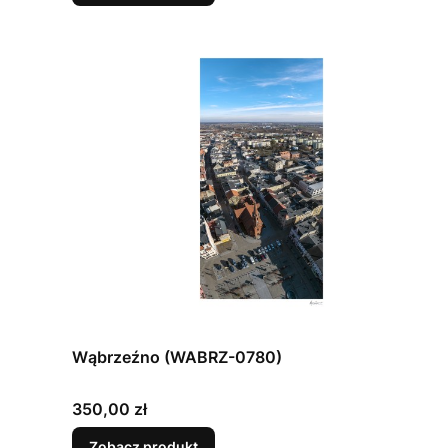
Wąbrzeźno (WABRZ-0780)
Cena
350,00 zł
Zobacz produkt