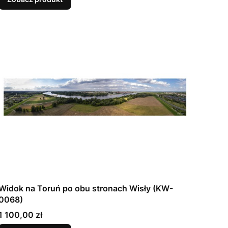
Widok na Toruń po obu stronach Wisły (KW-
0068)
Cena
1 100,00 zł