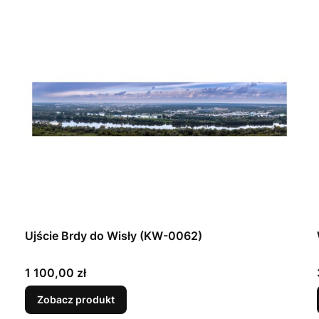
Ujście Brdy do Wisły (KW-0062)
Cena
1 100,00 zł
Zobacz produkt