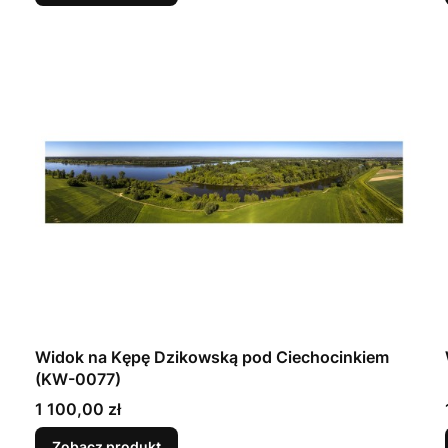
Widok na Kępę Dzikowską pod Ciechocinkiem
(KW-0077)
Cena
1 100,00 zł
Zobacz produkt