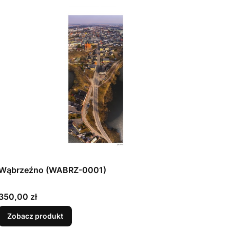
Wąbrzeźno (WABRZ-0001)
Cena
350,00 zł
Zobacz produkt