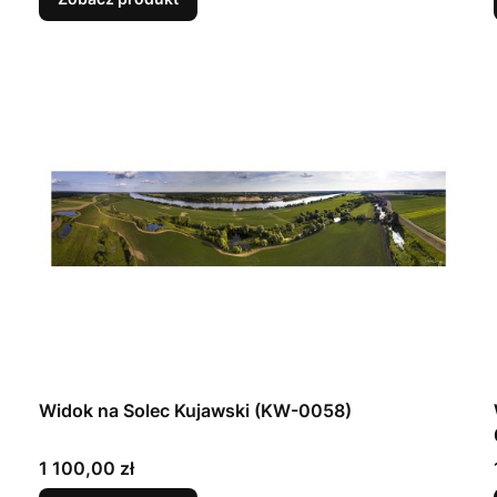
Widok na Solec Kujawski (KW-0058)
Cena
1 100,00 zł