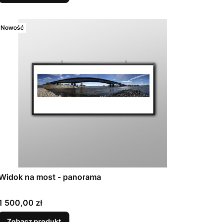
Nowość
Widok na most - panorama
Cena
1 500,00 zł
Zobacz produkt