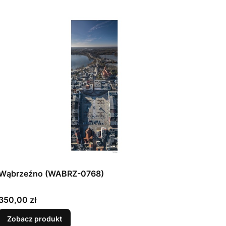
Wąbrzeźno (WABRZ-0768)
Cena
350,00 zł
Zobacz produkt