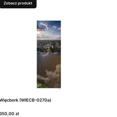
Zobacz produkt
Więcbork (WIECB-0270a)
Cena
350,00 zł