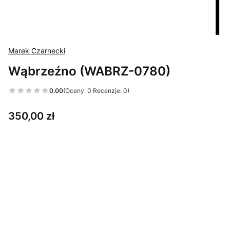
Marek Czarnecki
Wąbrzeźno (WABRZ-0780)
0.00
(Oceny: 0 Recenzje: 0)
Cena
350,00 zł
Wybierz wariant produktu:
Poszczególne warianty mogą różnić się ceną
*
Wybierz format
15 x 27 cm
30.5 x 56 cm
(+200,00 zł)