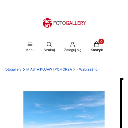
Produkty w koszy
Otwórz wyszukiwarkę
Menu
Szukaj
Zaloguj się
Koszyk
fotogallery
MIASTA KUJAW I POMORZA
- Wąbrzeźno