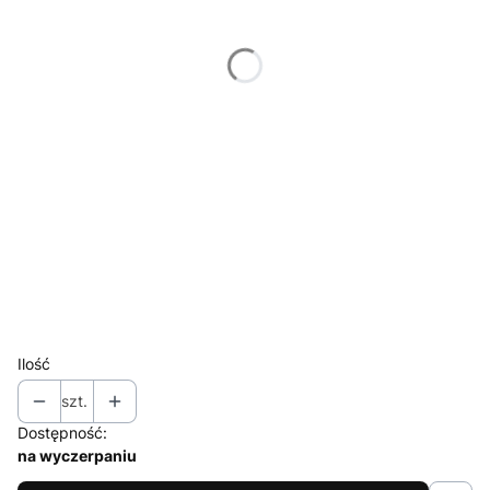
43 x 79 cm
(+420,00 zł)
61 x 112 cm
(+980,00 zł)
Wybierz ramę do formatu zdjęcia
Opcjonalne
Nie wybieram
bez ramy
15 x 27 cm
(+100,00 zł)
30.5 x 56 cm
(+180,00 zł)
43 x 79 cm
(+210,00 zł)
61 x 112 cm
(+330,00 zł)
Ilość
szt.
Dostępność:
na wyczerpaniu