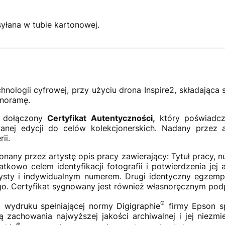
syłana w tubie kartonowej.
hnologii cyfrowej, przy użyciu drona Inspire2, składająca
anoramę.
a dołączony
Certyfikat Autentyczności,
który poświadcz
owanej edycji do celów kolekcjonerskich. Nadany przez a
rii.
any przez artystę opis pracy zawierający: Tytuł pracy, num
atkowo celem identyfikacji fotografii i potwierdzenia jej 
ysty i indywidualnym numerem. Drugi identyczny egzemp
ego. Certyfikat sygnowany jest również własnoręcznym pod
®
 wydruku spełniającej normy Digigraphie
firmy Epson sp
ą zachowania najwyższej jakości archiwalnej i jej niezmi