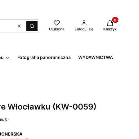
Produkty w kos
Wyczyść
Szukaj
Ulubione
Zaloguj się
Koszyk
nu
Fotografia panoramiczna
WYDAWNICTWA
e Włocławku (KW-0059)
e: 0)
JONERSKA