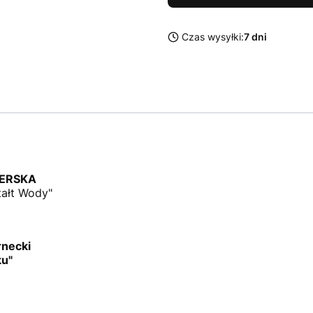
Czas wysyłki:
7 dni
ERSKA
tałt Wody"
necki
u"