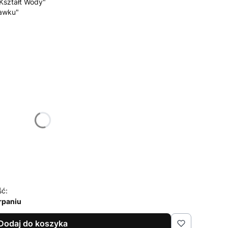
"Kształt Wody"
ławku"
żnić się ceną
marginesem ochronnym)
ść:
rpaniu
Dodaj do koszyka