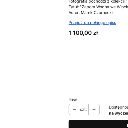
Fotografia pochodzi z kolekcji 
Tytuł: "Zapora Wodna we Włoc
Autor: Marek Czarnecki
Przejdź do pełnego opisu
Cena
1 100,00 zł
Wybierz wariant produktu:
Poszczególne warianty mogą ró
*
Format fotografii (łącznie z 
140 x 43 cm
200 x 61 cm
(+700,00 zł)
Ilość
Dostępno
szt.
na wycze