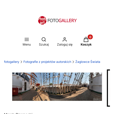
Produkty w koszy
Otwórz wyszukiwarkę
Menu
Szukaj
Zaloguj się
Koszyk
fotogallery
Fotografie z projektów autorskich
Żaglowce Świata