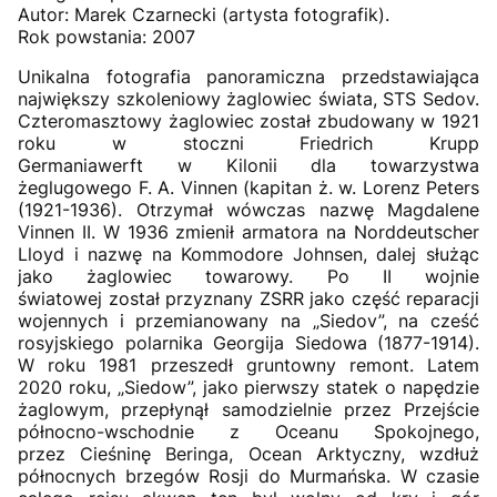
Autor: Marek Czarnecki (artysta fotografik).
Rok powstania: 2007
Unikalna fotografia panoramiczna przedstawiająca
największy szkoleniowy żaglowiec świata, STS Sedov.
Czteromasztowy żaglowiec został zbudowany w 1921
roku w stoczni Friedrich Krupp
Germaniawerft w Kilonii dla towarzystwa
żeglugowego F. A. Vinnen (kapitan ż. w. Lorenz Peters
(1921-1936). Otrzymał wówczas nazwę Magdalene
Vinnen II. W 1936 zmienił armatora na Norddeutscher
Lloyd i nazwę na Kommodore Johnsen, dalej służąc
jako żaglowiec towarowy. Po II wojnie
światowej został przyznany ZSRR jako część reparacji
wojennych i przemianowany na „Siedov”, na cześć
rosyjskiego polarnika Georgija Siedowa (1877-1914).
W roku 1981 przeszedł gruntowny remont. Latem
2020 roku, „Siedow”, jako pierwszy statek o napędzie
żaglowym, przepłynął samodzielnie przez Przejście
północno-wschodnie z Oceanu Spokojnego,
przez Cieśninę Beringa, Ocean Arktyczny, wzdłuż
północnych brzegów Rosji do Murmańska. W czasie