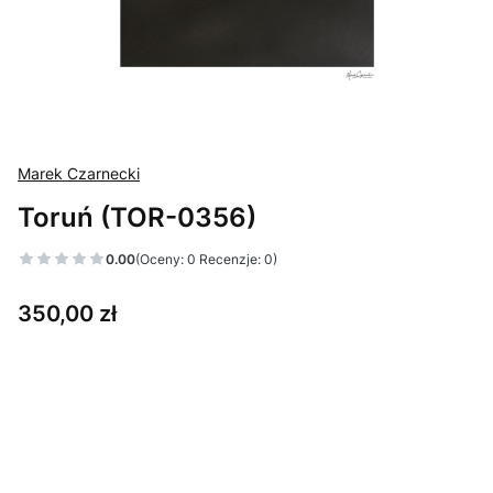
Marek Czarnecki
Toruń (TOR-0356)
0.00
(Oceny: 0 Recenzje: 0)
Cena
350,00 zł
Wybierz wariant produktu:
Poszczególne warianty mogą różnić się ceną
*
Wybierz format
15 x 37 cm