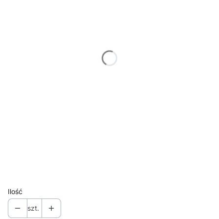
30.5 x 75 cm
(+220,00 zł)
43 x 106 cm
(+480,00 zł)
61 x 150 cm
(+1 130,00 zł)
Wybierz ramę do formatu zdjęcia
Opcjonalne
Nie wybieram
15 x 37 cm
(+100,00 zł)
30.5 x 75 cm
(+180,00 zł)
43 x 106 cm
(+230,00 zł)
61 x 150 cm
(+330,00 zł)
bez ramy
Ilość
szt.