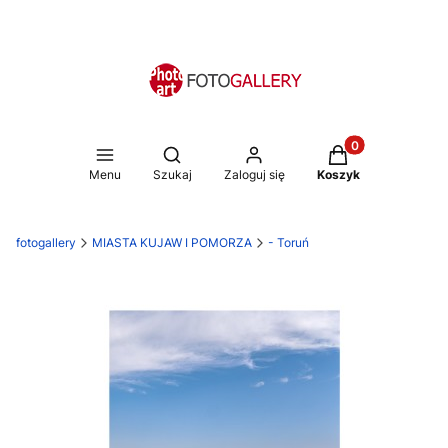
Produkty w koszy
Otwórz wyszukiwarkę
Menu
Szukaj
Zaloguj się
Koszyk
fotogallery
MIASTA KUJAW I POMORZA
- Toruń