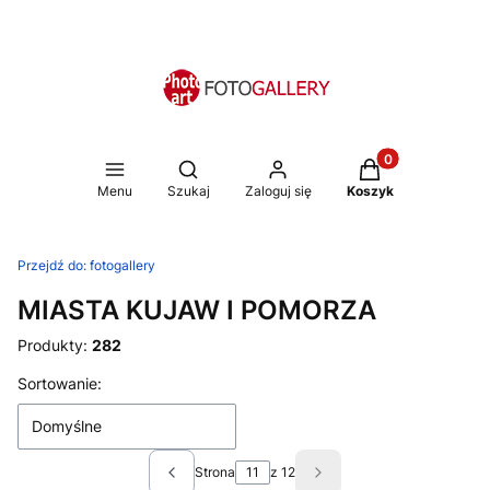
Produkty w koszy
Otwórz wyszukiwarkę
Menu
Szukaj
Zaloguj się
Koszyk
Przejdź do:
fotogallery
MIASTA KUJAW I POMORZA
Produkty:
282
Lista produktów
Sortowanie:
Domyślne
Strona
z 12
Poprzednie produkty
Następne produkty