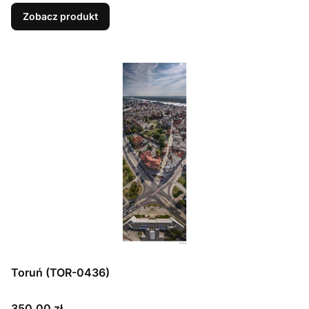
Zobacz produkt
Toruń (TOR-0436)
Cena
350,00 zł