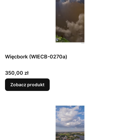
Więcbork (WIECB-0270a)
Cena
350,00 zł
Zobacz produkt