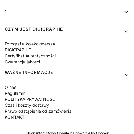
Linki w stopce
.
CZYM JEST DIGIGRAPHIE
Fotografia kolekcjonerska
DIGIGRAPHIE
Certyfikat Autentyczności
Gwarancja jakości
WAŻNE INFORMACJE
O nas
Regulamin
POLITYKA PRYWATNOŚCI
Czas i koszty dostawy
Prawo odstąpienia od zamówienia
KONTAKT
Sklep internetowy
Shoplo.pl
, powered by
Shoper