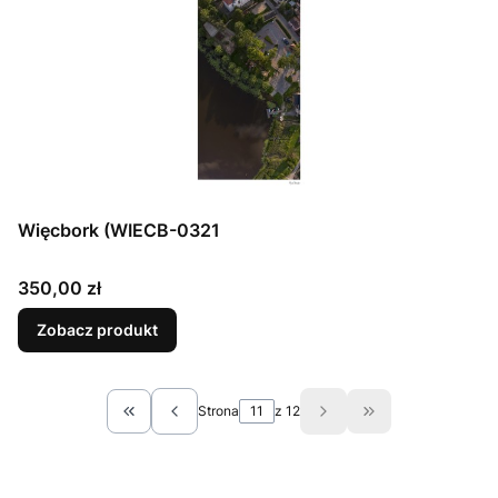
Więcbork (WIECB-0321
Cena
350,00 zł
Zobacz produkt
Strona
z 12
Wróć do pierwszej strony z produktami
Przejdź do ostat